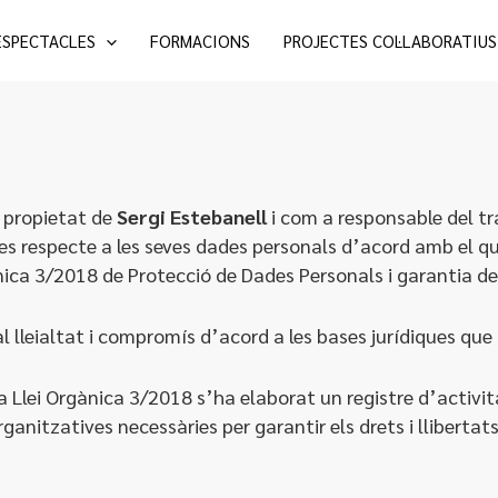
ESPECTACLES
FORMACIONS
PROJECTES COL·LABORATIUS
 propietat de
Sergi Estebanell
i com a responsable del tr
ues respecte a les seves dades personals d’acord amb el q
nica 3/2018 de Protecció de Dades Personals i garantia de 
 lleialtat i compromís d’acord a les bases jurídiques que 
 Llei Orgànica 3/2018 s’ha elaborat un registre d’activi
anitzatives necessàries per garantir els drets i lliberta