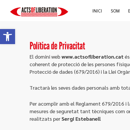
Vés
INICI
SOM
al
contingut
Obre la barra d'eines
Política de Privacitat
El domini web
www.actsofliberation.cat
és
coherent de protecció de les persones físiq
Protecció de dades (679/2016) i la Llei Orgà
Tractarà les seves dades personals amb total
Per acomplir amb el Reglament 679/2016 i la
mesures de seguretat tant tècniques com org
realitzats per
Sergi Estebanell