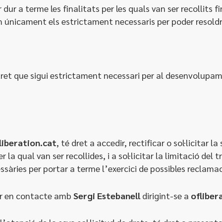
ur a terme les finalitats per les quals van ser recollits f
em únicament els estrictament necessaris per poder resold
tret que sigui estrictament necessari per al desenvolupam
iberation.cat
, té dret a accedir, rectificar o sol·licitar 
er la qual van ser recollides, i a sol·licitar la limitació d
àries per portar a terme l’exercici de possibles reclamac
sar en contacte amb
Sergi Estebanell
dirigint-se a
oflibe